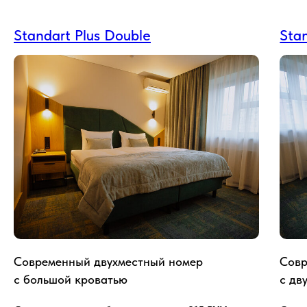
Standart Plus Double
Stan
Современный двухместный номер
Совр
с большой кроватью
с дв